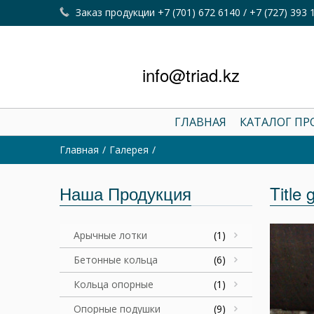
Заказ продукции +7 (701) 672 6140 / +7 (727) 393 
info@triad.kz
ГЛАВНАЯ
КАТАЛОГ П
Главная
Галерея
Наша Продукция
Title 
Арычные лотки
(1)
Бетонные кольца
(6)
Кольца опорные
(1)
Опорные подушки
(9)